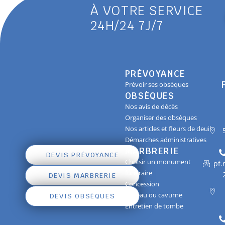
À VOTRE SERVICE
24H/24 7J/7
PRÉVOYANCE
Prévoir ses obsèques
OBSÈQUES
Nos avis de décès
Organiser des obsèques
Nos articles et fleurs de deuil
Démarches administratives
MARBRERIE
DEVIS PRÉVOYANCE
Choisir un monument
pf
funéraire
DEVIS MARBRERIE
Concession
Caveau ou cavurne
DEVIS OBSÈQUES
Entretien de tombe