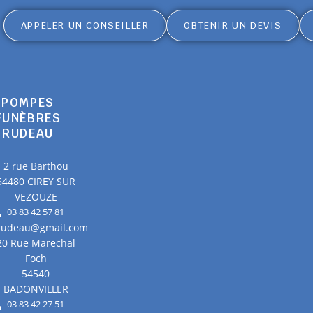
APPELER UN CONSEILLER
OBTENIR UN DEVIS
POMPES
FUNÈBRES
RUDEAU
2 rue Barthou
54480 CIREY SUR
VEZOUZE
03 83 42 57 81
.rudeau@gmail.com
20 Rue Marechal
Foch
54540
BADONVILLER
03 83 42 27 51