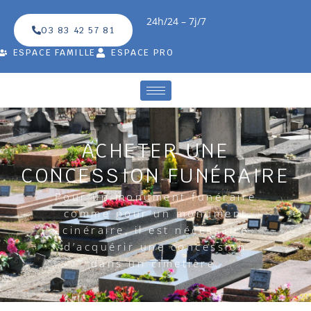
24h/24 – 7j/7
03 83 42 57 81
ESPACE FAMILLE
ESPACE PRO
ACHETER UNE
CONCESSION FUNÉRAIRE
Pour un monument funéraire
comme pour un monument
cinéraire, il est nécessaire
d’acquérir une concession
dans un cimetière.